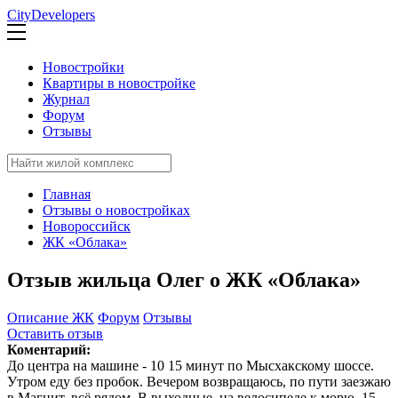
CityDevelopers
Новостройки
Квартиры в новостройке
Журнал
Форум
Отзывы
Главная
Отзывы о новостройках
Новороссийск
ЖК «Облака»
Отзыв жильца Олег о ЖК «Облака»
Описание ЖК
Форум
Отзывы
Оставить отзыв
Коментарий:
До центра на машине - 10 15 минут по Мысхакскому шоссе.
Утром еду без пробок. Вечером возвращаюсь, по пути заезжаю
в Магнит, всё рядом. В выходные, на велосипеде к морю, 15