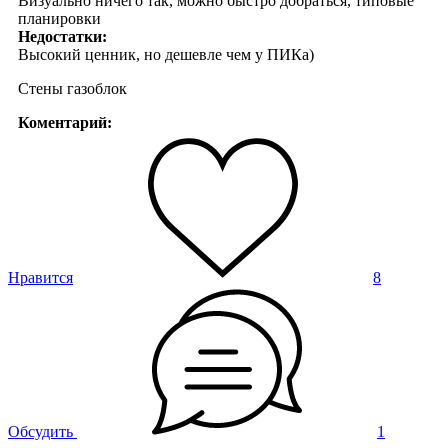
Визуально ничего так, можно быстро добраться, типовые
планировки
Недостатки:
Высокий ценник, но дешевле чем у ПИКа)
Стены газоблок
Коментарий:
Влюбилась в ЖК Облака с первого взгляда, да есть
альтернативы, конечно есть более сбалансированные
варианты для покупки, но я купила тут квартиру и очень
довольна!
Нравится
8
Обсудить
1