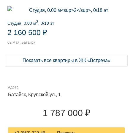
2
Студия, 0.00 м
, 0/18 эт.
2 160 500 ₽
09 Мая, Батайск
Показать все квартиры в ЖК «Встреча»
Адрес
Батайск, Крупской ул., 1
1 787 000 ₽
+7 (863) 322-46-... — Показать