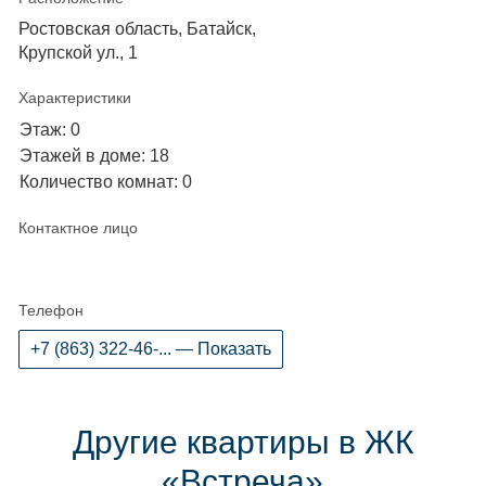
Ростовская область, Батайск,
Крупской ул., 1
Характеристики
Этаж: 0
Этажей в доме: 18
Количество комнат: 0
Контактное лицо
Телефон
+7 (863) 322-46-... — Показать
Другие квартиры в ЖК
«Встреча»