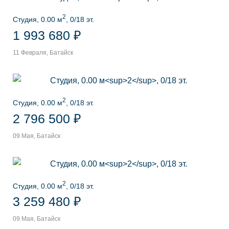
2
Студия, 0.00 м
, 0/18 эт.
1 993 680 ₽
11 Февраля, Батайск
2
Студия, 0.00 м
, 0/18 эт.
2 796 500 ₽
09 Мая, Батайск
2
Студия, 0.00 м
, 0/18 эт.
3 259 480 ₽
09 Мая, Батайск