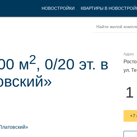
НОВОСТРОЙКИ
КВАРТИРЫ В НОВОСТРОЙ
Адрес
2
00 м
, 0/20 эт. в
Росто
ул. Т
овский»
1
+7 
Платовский»