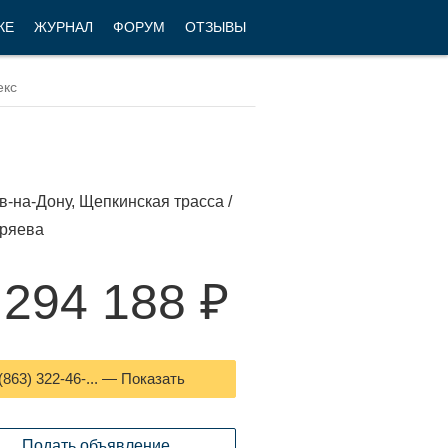
КЕ
ЖУРНАЛ
ФОРУМ
ОТЗЫВЫ
в-на-Дону, Щепкинская трасса /
еряева
 294 188 ₽
(863) 322-46-... — Показать
Подать объявление