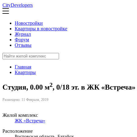
CityDevelopers
Новостройки
Квартиры в новостройке
Журнал
Форум
Отзывы
Главная
Квартиры
2
Студия, 0.00 м
, 0/18 эт. в ЖК «Встреча»
Размещено: 11 Февраля, 2019
Жилой комплекс
ЖК «Встреча»
Расположение
Ростовская область, Батайск,