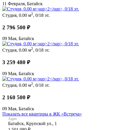
11 Февраля, Батайск
2
Студия, 0.00 м
, 0/18 эт.
2 796 500 ₽
09 Мая, Батайск
2
Студия, 0.00 м
, 0/18 эт.
3 259 480 ₽
09 Мая, Батайск
2
Студия, 0.00 м
, 0/18 эт.
2 160 500 ₽
09 Мая, Батайск
Показать все квартиры в ЖК «Встреча»
Адрес
Батайск, Крупской ул., 1
1 501 080 ₽