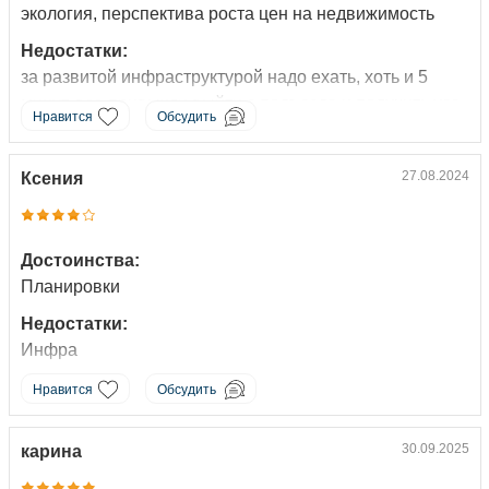
экология, перспектива роста цен на недвижимость
Недостатки:
за развитой инфраструктурой надо ехать, хоть и 5
минут, все привыкли выйти с подъезда и получить усе.
Нравится
Обсудить
Коментарий:
Чистый воздух, лес со всех сторон. При этом будет вся
27.08.2024
Ксения
инфраструктура, детский сад, школа. И до станции
МЦД - 100 метров пешком. Отличное место для жизни
Достоинства:
Планировки
Недостатки:
Инфра
Коментарий:
Нравится
Обсудить
Мы рассматривали несколько ЖК в Апрелевке, во
Временах года планировки показались лучшими.
30.09.2025
карина
Однушки и двушки все просторные, а не маленькие,