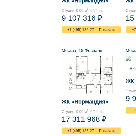
ЖК «Нормандия»
ЖК 
2
Студия, 0.00 м
, 0/24 эт.
Студи
9 107 316 ₽
15
+7 (495) 135-27-... Показать
+7
Москва, 19 Февраля
Моск
ЖК 
Студи
9 
ЖК «Нормандия»
+7
2
Студия, 0.00 м
, 0/24 эт.
17 311 968 ₽
+7 (495) 135-27-... Показать