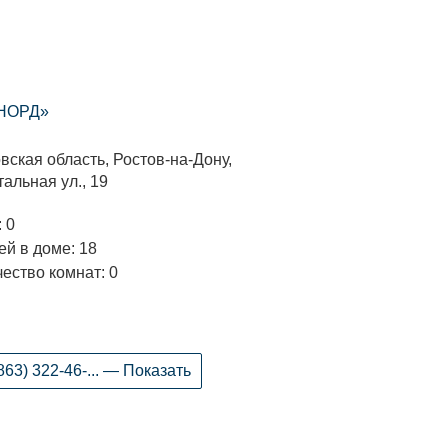
НОРД»
вская область, Ростов-на-Дону,
альная ул., 19
 0
й в доме: 18
ество комнат: 0
863) 322-46-... — Показать