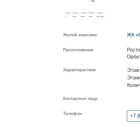
Жилой комплекс
ЖК «
Расположение
Росто
Орбит
Характеристики
Этаж:
Этаже
Колич
Контактное лицо
Телефон
+7 (