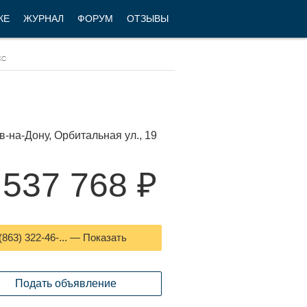
КЕ
ЖУРНАЛ
ФОРУМ
ОТЗЫВЫ
в-на-Дону, Орбитальная ул., 19
 537 768 ₽
(863) 322-46-... — Показать
Подать объявление