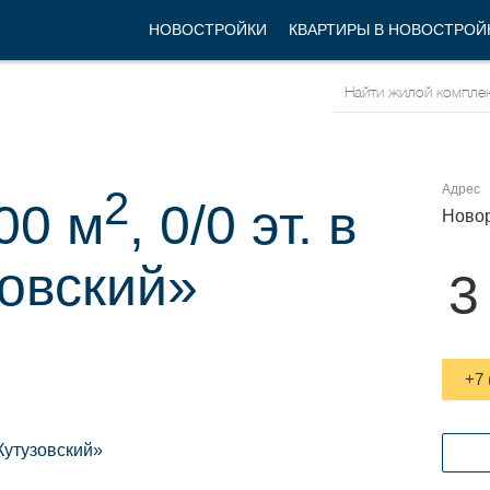
НОВОСТРОЙКИ
КВАРТИРЫ В НОВОСТРОЙ
Адрес
2
00 м
, 0/0 эт. в
Новор
овский»
3
+7 
утузовский»