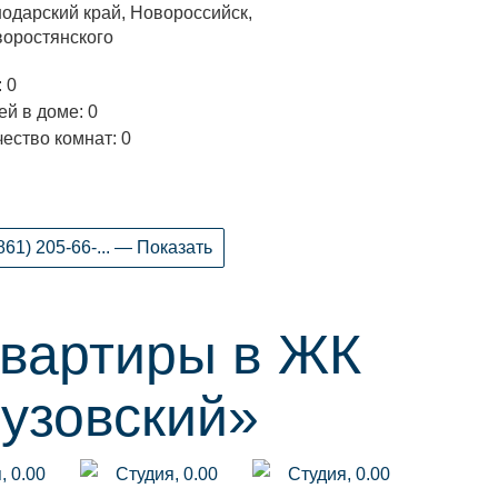
одарский край, Новороссийск,
воростянского
 0
й в доме: 0
ество комнат: 0
861) 205-66-... — Показать
квартиры в ЖК
узовский»