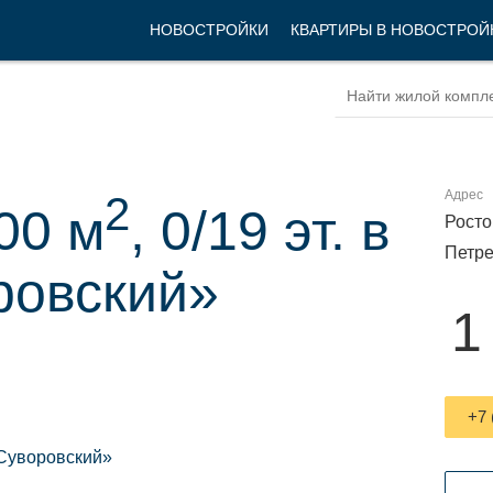
НОВОСТРОЙКИ
КВАРТИРЫ В НОВОСТРОЙ
Адрес
2
00 м
, 0/19 эт. в
Росто
Петре
ровский»
1
+7 
Суворовский»