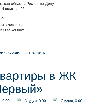
вская область, Ростов-на-Дону,
еболдаева, 95
 0
й в доме: 25
ество комнат: 0
863) 322-46-... — Показать
квартиры в ЖК
Первый»