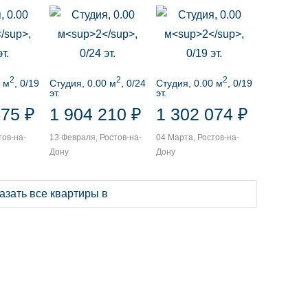
2
2
2
 м
, 0/19
Студия, 0.00 м
, 0/24
Студия, 0.00 м
, 0/19
эт.
эт.
475 ₽
1 904 210 ₽
1 302 074 ₽
тов-на-
13 Февраля, Ростов-на-
04 Марта, Ростов-на-
Дону
Дону
азать все квартиры в