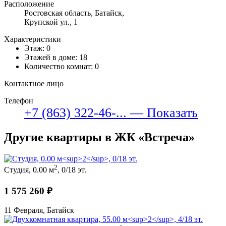
Расположение
Ростовская область, Батайск,
Крупской ул., 1
Характеристики
Этаж: 0
Этажей в доме: 18
Количество комнат: 0
Контактное лицо
Телефон
+7 (863) 322-46-... — Показать
Другие квартиры в ЖК «Встреча»
2
Студия, 0.00 м
, 0/18 эт.
1 575 260 ₽
11 Февраля, Батайск