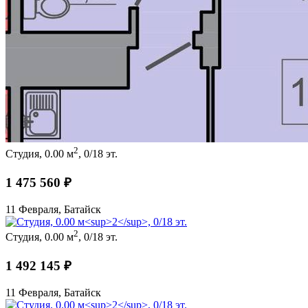
2
Студия, 0.00 м
, 0/18 эт.
1 475 560 ₽
11 Февраля, Батайск
2
Студия, 0.00 м
, 0/18 эт.
1 492 145 ₽
11 Февраля, Батайск