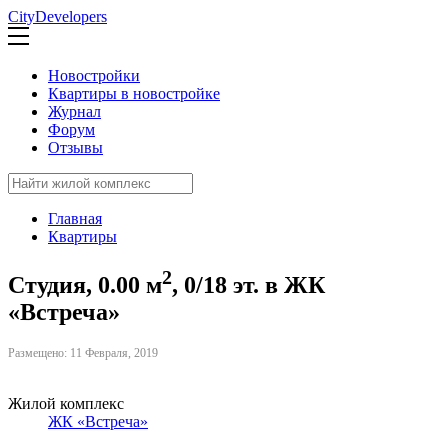
CityDevelopers
Новостройки
Квартиры в новостройке
Журнал
Форум
Отзывы
Главная
Квартиры
2
Студия, 0.00 м
, 0/18 эт. в ЖК
«Встреча»
Размещено: 11 Февраля, 2019
Жилой комплекс
ЖК «Встреча»